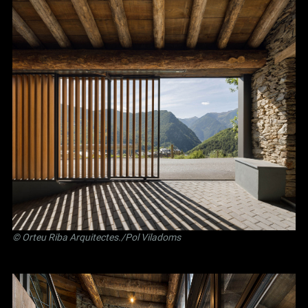
©
Orteu Riba Arquitectes
./Pol Viladoms