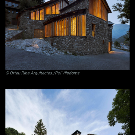
©
Orteu Riba Arquitectes
./Pol Viladoms