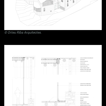
©
Orteu Riba Arquitectes
.