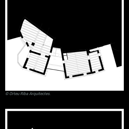
©
Orteu Riba Arquitectes
.