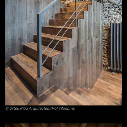
©
Orteu Riba Arquitectes
./Pol Viladoms