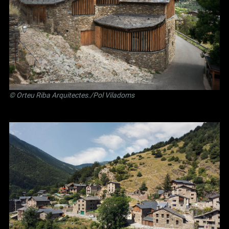
©
Orteu Riba Arquitectes
./Pol Viladoms