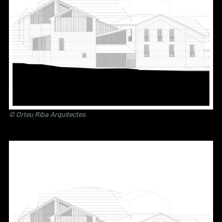
©
Orteu Riba Arquitectes
.