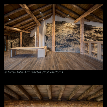
©
Orteu Riba Arquitectes
./Pol Viladoms