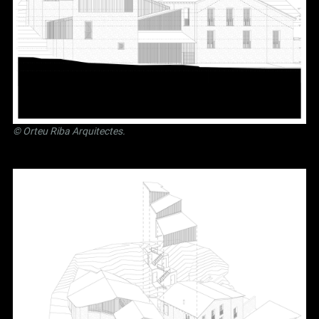
©
Orteu Riba Arquitectes
.