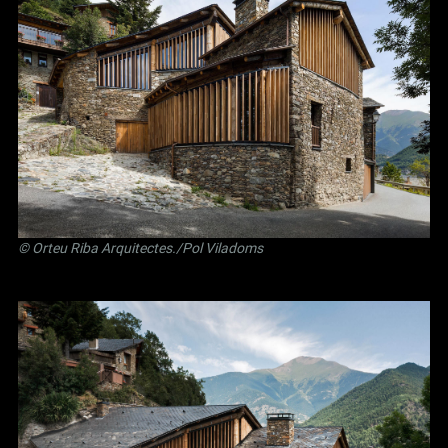
©
Orteu Riba Arquitectes
./Pol Viladoms