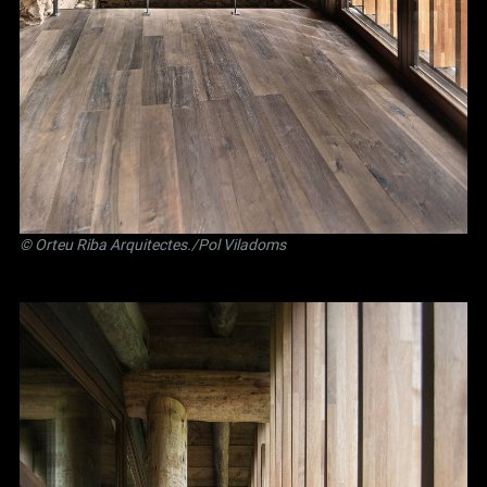
©
Orteu Riba Arquitectes
./Pol Viladoms