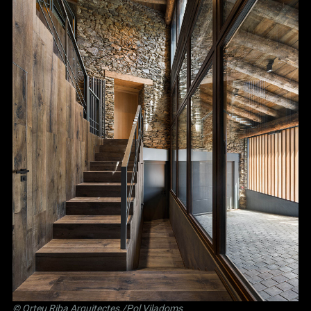
©
Orteu Riba Arquitectes
./Pol Viladoms