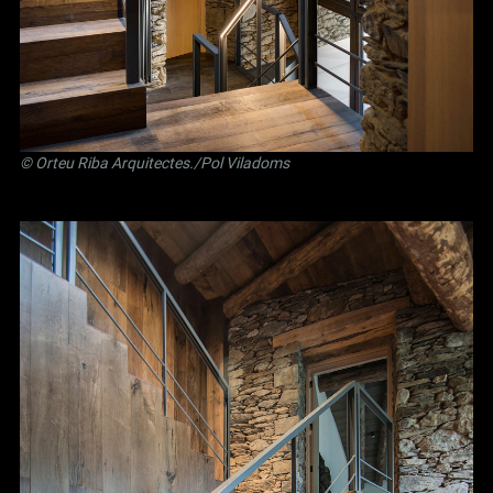
©
Orteu Riba Arquitectes
./Pol Viladoms