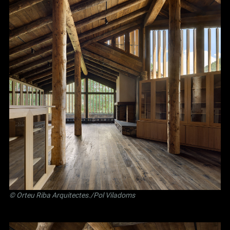
©
Orteu Riba Arquitectes
./Pol Viladoms