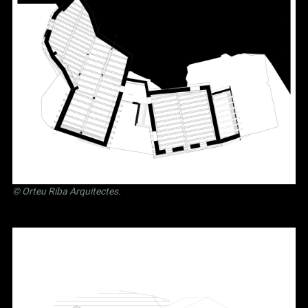
©
Orteu Riba Arquitectes
.