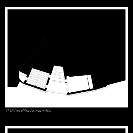
©
Orteu Riba Arquitectes
.