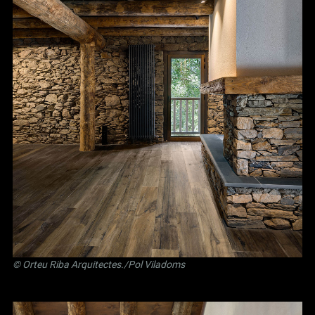
©
Orteu Riba Arquitectes
./Pol Viladoms