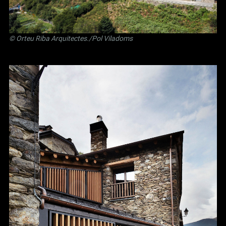
©
Orteu Riba Arquitectes
./Pol Viladoms