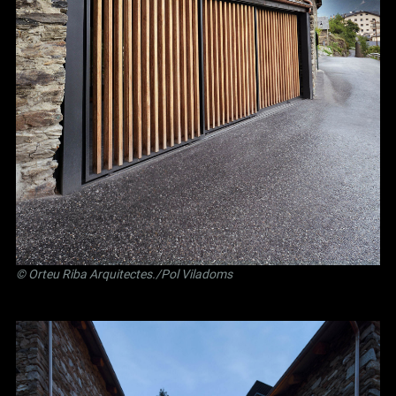
©
Orteu Riba Arquitectes
./Pol Viladoms