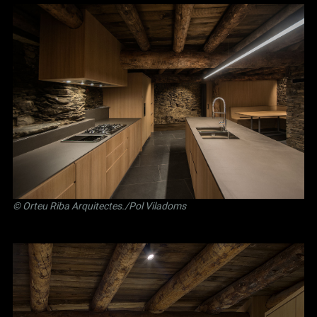
©
Orteu Riba Arquitectes
./Pol Viladoms