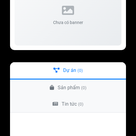
Chưa có banner
Dự án
(0)
Sản phẩm
(0)
Tin tức
(0)